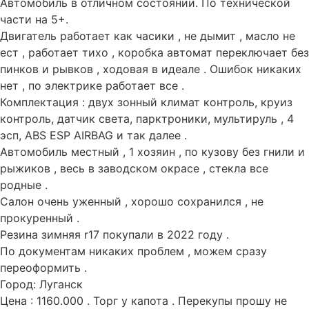
Автомобиль в отличном состоянии. По технической
части на 5+.
Двигатель работает как часики , не дымит , масло не
ест , работает тихо , коробка автомат переключает без
пинков и рывков , ходовая в идеале . Ошибок никаких
нет , по электрике работает все .
Комплектация : двух зонный климат контроль, круиз
контроль, датчик света, парктроники, мультируль , 4
эсп, ABS ESP AIRBAG и так далее .
Автомобиль местный , 1 хозяин , по кузову без гнили и
рыжиков , весь в заводском окрасе , стекла все
родные .
Салон очень уженный , хорошо сохранился , не
прокуренный .
Резина зимняя r17 покупали в 2022 году .
По документам никаких проблем , можем сразу
переоформить .
Город: Луганск
Цена : 1160.000 . Торг у капота . Перекупы прошу не