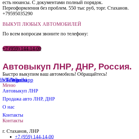
есть нюансы. С документами полный порядок.
Переоформления без проблем. 550 тыс руб, торг. Стаханов.
+79595035290
ВЫКУП ЛЮБЫХ АВТОМОБИЛЕЙ
По всем вопросам звоните по телефону:
+7 (959) 144-14-00
Автовыкуп ЛНР, ДНР, Россия.
Быстро выкупим ваш автомобиль! Обращайтесь!
noklassniki
Vk
Telegram
Whatsapp
Меню
Автовыкуп ЛНР
Продажа авто ЛНР, ДНР
О нас
Контакты
Контакты
г. Стаханов, ЛНР
+7 (959) 144-14-00